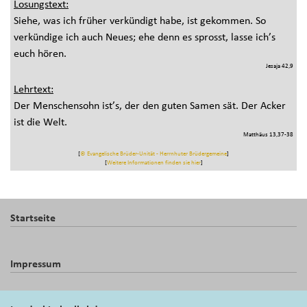
Losungstext:
Siehe, was ich früher verkündigt habe, ist gekommen. So
verkündige ich auch Neues; ehe denn es sprosst, lasse ich’s
euch hören.
Jesaja 42,9
Lehrtext:
Der Menschensohn ist’s, der den guten Samen sät. Der Acker
ist die Welt.
Matthäus 13,37-38
[
© Evangelische Brüder-Unität - Herrnhuter Brüdergemeine
]
[
Weitere Informationen finden sie hier
]
Startseite
Impressum